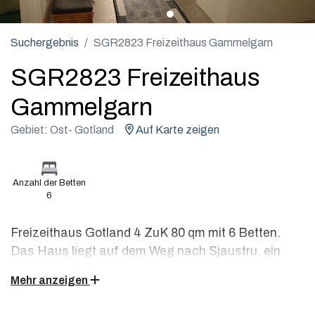
Suchergebnis
SGR2823 Freizeithaus Gammelgarn
SGR2823 Freizeithaus
Gammelgarn
Gebiet: Ost- Gotland
Auf Karte zeigen
Anzahl der Betten
6
Freizeithaus Gotland 4 ZuK 80 qm mit 6 Betten.
Das Haus liegt auf dem Weg nach Sjaustru, ein
kleines Fischerforf mit einem Badestrand. Herrliche
Mehr anzeigen
Küstenstrecken und eine schöne Natur ganz in der
Nähe.