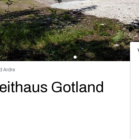
d Ardre
eithaus Gotland