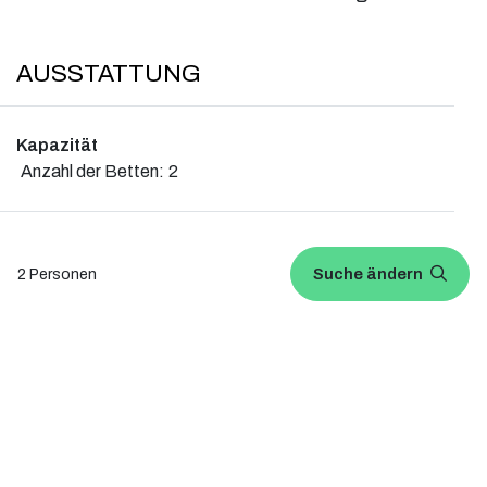
AUSSTATTUNG
Kapazität
Anzahl der Betten:
2
Ausstattung
Suche ändern
2 Personen
TV
Kostenloses Wi-Fi
ÜBER
Unsere klassischen Doppelzimmer bieten ein warmes und