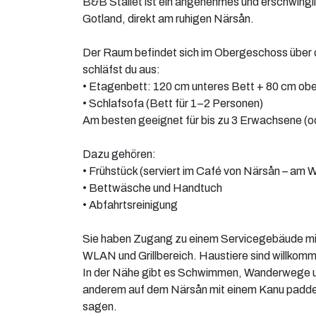
B&B Stallet ist ein angenehmes und erschwingl
Gotland, direkt am ruhigen Närsån.
Der Raum befindet sich im Obergeschoss über d
schläfst du aus:
• Etagenbett: 120 cm unteres Bett + 80 cm ob
• Schlafsofa (Bett für 1–2 Personen)
Am besten geeignet für bis zu 3 Erwachsene (o
Dazu gehören:
• Frühstück (serviert im Café von Närsån – am 
• Bettwäsche und Handtuch
• Abfahrtsreinigung
Sie haben Zugang zu einem Servicegebäude mi
WLAN und Grillbereich. Haustiere sind willkom
In der Nähe gibt es Schwimmen, Wanderwege u
anderem auf dem Närsån mit einem Kanu paddel
sagen.