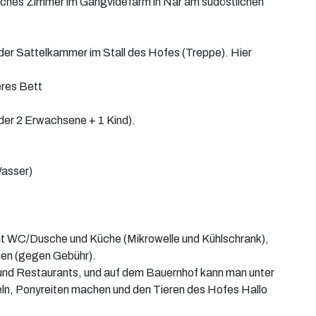
iches Zimmer im Gangvidefarm in När am südöstlichen
er Sattelkammer im Stall des Hofes (Treppe). Hier
eres Bett
der 2 Erwachsene + 1 Kind).
Wasser)
t WC/Dusche und Küche (Mikrowelle und Kühlschrank),
men (gegen Gebühr).
nd Restaurants, und auf dem Bauernhof kann man unter
n, Ponyreiten machen und den Tieren des Hofes Hallo