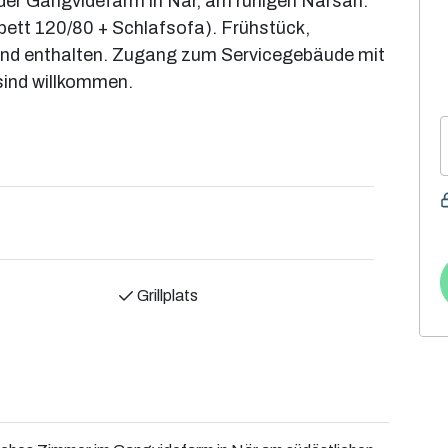
der Gangvidefarm in När, am ruhigen Närsån.
bett 120/80 + Schlafsofa). Frühstück,
ind enthalten. Zugang zum Servicegebäude mit
sind willkommen.
Grillplats