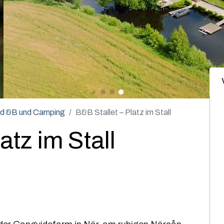
ed &B und Camping
B&B Stallet – Platz im Stall
atz im Stall