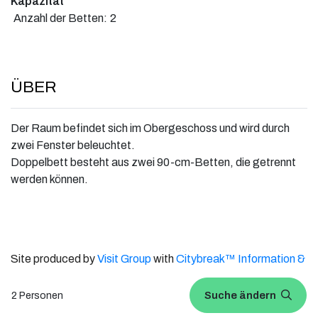
Kapazität
Anzahl der Betten:
2
ÜBER
Der Raum befindet sich im Obergeschoss und wird durch
zwei Fenster beleuchtet.
Doppelbett besteht aus zwei 90-cm-Betten, die getrennt
werden können.
Site produced by
Visit Group
with
Citybreak™ Information &
Reservation System.
Suche ändern
2 Personen
WEBX CMS