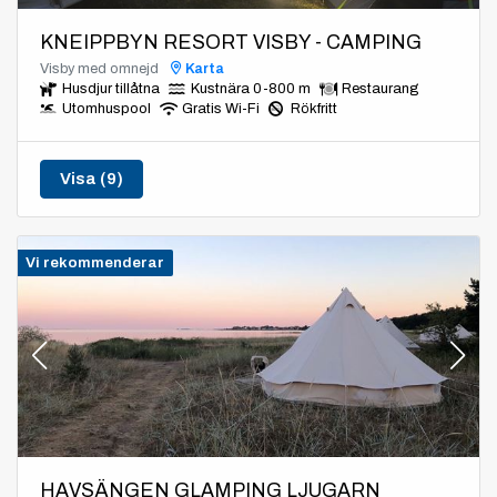
KNEIPPBYN RESORT VISBY - CAMPING
Visby med omnejd
Karta
Husdjur tillåtna
Kustnära 0-800 m
Restaurang
Utomhuspool
Gratis Wi-Fi
Rökfritt
Visa (9)
Vi rekommenderar
HAVSÄNGEN GLAMPING LJUGARN