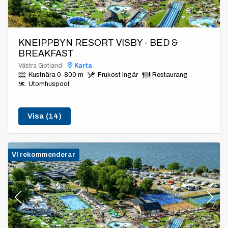
KNEIPPBYN RESORT VISBY - BED &
BREAKFAST
Västra Gotland
Karta
Kustnära 0-800 m
Frukost ingår
Restaurang
Utomhuspool
Visa (14)
Vi rekommenderar