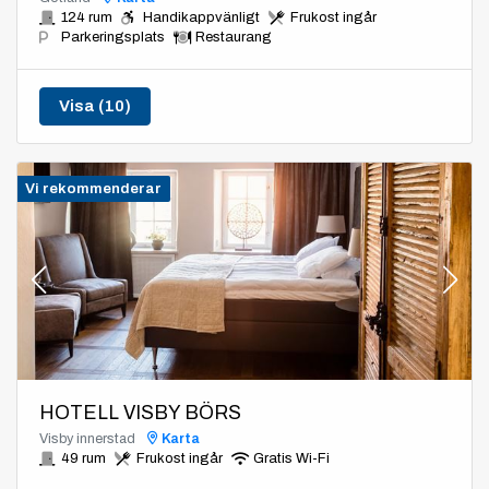
124 rum
Handikappvänligt
Frukost ingår
Parkeringsplats
Restaurang
Visa (10)
Vi rekommenderar
HOTELL VISBY BÖRS
Visby innerstad
Karta
49 rum
Frukost ingår
Gratis Wi-Fi