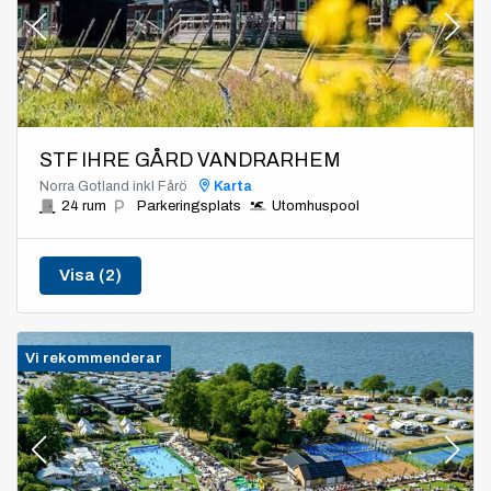
STF IHRE GÅRD VANDRARHEM
Norra Gotland inkl Fårö
Karta
24 rum
Parkeringsplats
Utomhuspool
Visa (2)
Vi rekommenderar