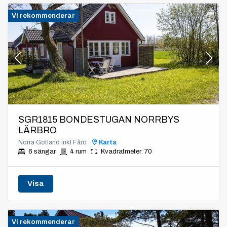
Vi rekommenderar
SGR1815 BONDESTUGAN NORRBYS
LÄRBRO
Norra Gotland inkl Fårö
Karta
6 sängar
4 rum
Kvadratmeter: 70
Visa
Vi rekommenderar