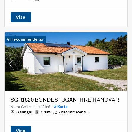
Visa
Vi rekommenderar
SGR1820 BONDESTUGAN IHRE HANGVAR
Norra Gotland inkl Fårö
Karta
6 sängar
4 rum
Kvadratmeter: 95
Visa