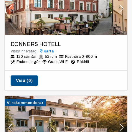
DONNERS HOTELL
Visby innerstad
Karta
120 sängar
52 rum
Kustnära 0-800 m
Frukost ingår
Gratis Wi-Fi
Rökfritt
Visa (6)
Vi rekommenderar