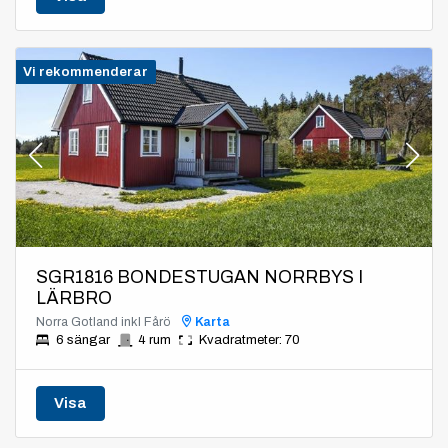
Vi rekommenderar
SGR1816 BONDESTUGAN NORRBYS I
LÄRBRO
Norra Gotland inkl Fårö
Karta
6 sängar
4 rum
Kvadratmeter: 70
Visa