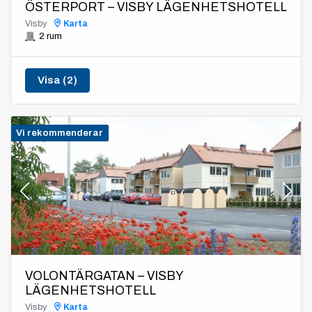
ÖSTERPORT – VISBY LÄGENHETSHOTELL
Visby
Karta
2 rum
Visa (2)
Vi rekommenderar
VOLONTÄRGATAN – VISBY
LÄGENHETSHOTELL
Visby
Karta