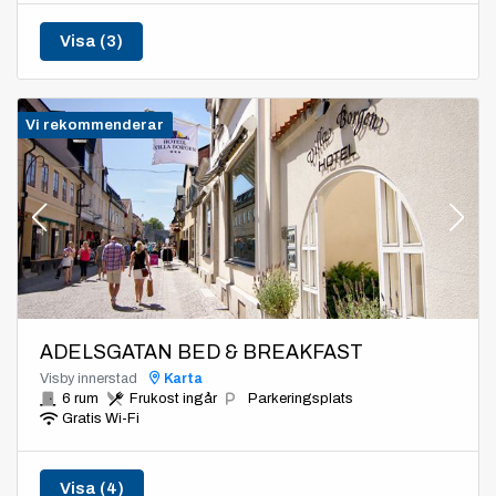
Visa (3)
Vi rekommenderar
ADELSGATAN BED & BREAKFAST
Visby innerstad
Karta
6 rum
Frukost ingår
Parkeringsplats
Gratis Wi-Fi
Visa (4)