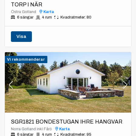
TORP I NÄR
Östra Gotland
Karta
6 sängar
4 rum
Kvadratmeter: 80
Visa
Vi rekommenderar
SGR1821 BONDESTUGAN IHRE HANGVAR
Norra Gotland inkl Fårö
Karta
6 sängar
4 rum
Kvadratmeter: 95