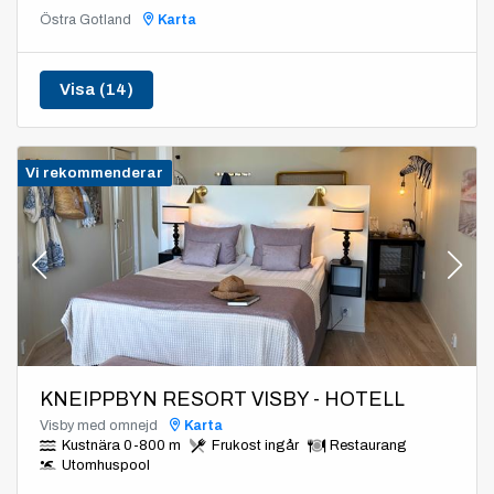
Östra Gotland
Karta
Visa (14)
Vi rekommenderar
KNEIPPBYN RESORT VISBY - HOTELL
Visby med omnejd
Karta
Kustnära 0-800 m
Frukost ingår
Restaurang
Utomhuspool