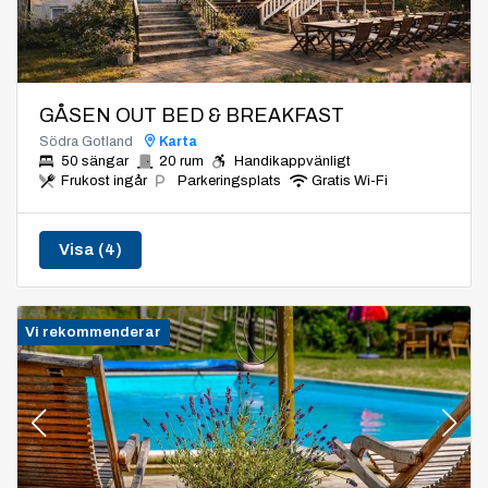
GÅSEN OUT BED & BREAKFAST
Södra Gotland
Karta
50 sängar
20 rum
Handikappvänligt
Frukost ingår
Parkeringsplats
Gratis Wi-Fi
Visa (4)
Vi rekommenderar