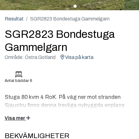
Resultat
SGR2823 Bondestuga Gammelgarn
SGR2823 Bondestuga
Gammelgarn
Område: Östra Gotland
Visa på karta
Antal bäddar 6
Stuga 80 kvm 4 RoK. På väg ner mot stranden
Sjaustru finns denna trevliga nybyggda enplans
stuga. Flera fina kuststräckor med badplatser och
Visa mer
vackra vandringsstigar finns i området. Här finns
också restauranger, fiskrökerier, gårdsbutiker och
BEKVÄMLIGHETER
konsthantverk.