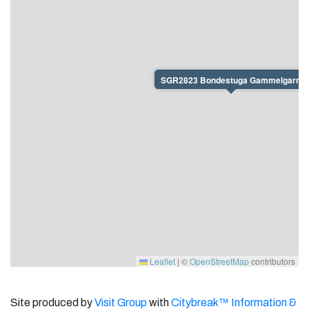
avsedd för fler personer än angivet antal bäddar.
Avstånd och bytesdag:
Visby 50 km, affär 6 km, granne 30 m, kust och badplats ca
600 m.
SGR2823 Bondestuga Gammelgarn
Bytesdag: Under högsäsong, lördag, övrig tid även
Leaflet
|
©
OpenStreetMap
contributors
Site produced by
Visit Group
with
Citybreak™ Information &