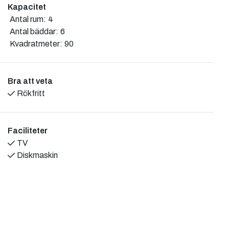
planlösning med kombinerat kök och allrum, 3 sovrum, 1
Kapacitet
sovrum med dubbelsäng, de övriga med 2 enkelsängar
Antal rum:
4
vardera. Fullt utrustat kök med spishäll, ugn, kyl/frys, mikro,
Antal bäddar:
6
kaffebryggare och diskmaskin. Smakfullt möblerat
Kvadratmeter:
90
vardagsrum med TV och bredbandsanslutning. Badrum med
dusch och WC. Tvättmaskin och torktumlare. Möblerad
uteplats med grill. Ett fräscht enplanshus, inrett i ljusa färger
Bra att veta
och med golvvärme i alla rum. Husdjur får ej medtagas.
Rökfritt
Stugan är rökfri och är inte avsedd för fler personer än
angivet antal bäddar. Har du elbil som du vill ladda under
vistelsen kontakta värden. Stugan hyrs ut hela året och är
Faciliteter
nybyggt år 2018.
TV
Diskmaskin
Avstånd och bytesdag:
Visby 30 km, kust 300 m, badplats 300 m, affär 8,2 km,
under sommartid finns även restaurang 300 m och café
(Iregård) med pool 2 km från stugan. Här finns även hästar
för turridning, samt butik med hantverk mm.
Bytesdag: Under högsäsong, lördag, övrig tid även