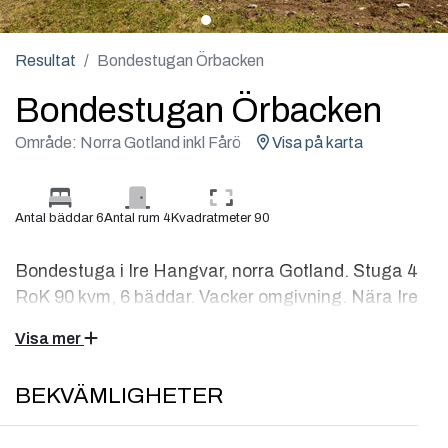
Resultat
Bondestugan Örbacken
Bondestugan Örbacken
Område: Norra Gotland inkl Fårö
Visa på karta
Antal bäddar 6
Antal rum 4
Kvadratmeter 90
Bondestuga i Ire Hangvar, norra Gotland. Stuga 4
RoK 90 kvm, 6 bäddar. Vacker omgivning. Nära Ire
strand, fin vandringsled som passerar Ire Södra
Visa mer
fornborg med anslående utsikt över Ireviken och
Hall/Hangvar naturreservat. Nybyggt 2018
BEKVÄMLIGHETER
Stuga 90 kvm i ett plan, fördelat på 4 RoK. Öppen