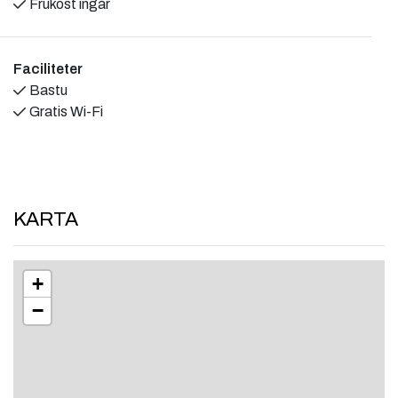
Frukost ingår
och bar, perfekt för bröllop och större fester.
I den vackra salen med stort panoramafönster ut mot
golfbanan och kyrkan ryms c:a 150 personer.
Faciliteter
Bastu
Hela anläggningen är naturskönt belägen intill Stånga
Gratis Wi-Fi
medeltida kyrka. Inom gångavstånd finns affär,
motionsslinga, bowling och tennisbana.
Gumbalde Resort är beläget i Stånga socken 47 km, cirka
40 minuters bilfärd, söder om Visby.
KARTA
Vi ser fram emot att få välkomna dig till Gumbalde Resort!
+
−