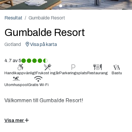
Resultat
Gumbalde Resort
Gumbalde Resort
Gotland
Visa på karta
4.7
av 5
Handikappvänligt
Frukost ingår
Parkeringsplats
Restaurang
Bastu
Utomhuspool
Gratis Wi-Fi
Välkommen till Gumbalde Resort!
I vår sköna oas på sydöstra Gotland bor du
Visa mer
bekvämt i en vacker gotländsk gårdsmiljö med anor
från 1600-talet. Hos oss står avkoppling, aktiviteter