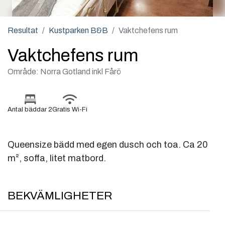
Resultat
Kustparken B&B
Vaktchefens rum
Vaktchefens rum
Område: Norra Gotland inkl Fårö
Antal bäddar 2
Gratis Wi-Fi
Queensize bädd med egen dusch och toa. Ca 20
m², soffa, litet matbord.
BEKVÄMLIGHETER