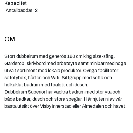
Kapacitet
Antal bäddar:
2
OM
Stort dubbelrum med generös 180 cm king size-säng.
Garderob, skrivbord med arbetsyta samt minibar med noga
utvalt sortiment med lokala produkter. Övriga faciliteter:
safetybox, hårfön och Wifi. Sittgrupp med soffa och
helkaklat badrum med toalett och dusch.
Dubbelrum Superior har vackra badrum med stor yta och
både badkar, dusch och stora speglar. Här njuter ni av vår
bästa utsikt över Visby innerstad eller Almedalen och havet.