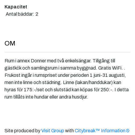
Kapacitet
Antal bäddar:
2
OM
Rum i annex Donner med två enkelsängar. Tillgång till
gästkök och samlingsrum i samma byggnad. Gratis WiFi. .
Frukost ingår i rumspriset under perioden 1 juni-31 augusti,
men inte linne och städning. Linne (lakan/handdukar) kan
hyras för 175:-/set och slutstäd kan köpas för 250:-. I detta
rum tillåts inte hundar eller andra husdjur.
Site produced by
Visit Group
with
Citybreak™ Information &