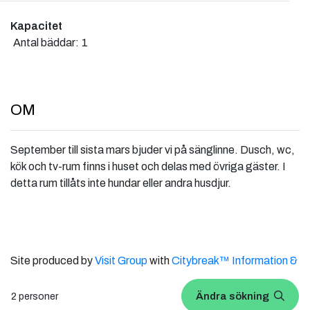
Kapacitet
Antal bäddar:
1
OM
September till sista mars bjuder vi på sänglinne. Dusch, wc,
kök och tv-rum finns i huset och delas med övriga gäster. I
detta rum tillåts inte hundar eller andra husdjur.
Site produced by
Visit Group
with
Citybreak™ Information &
Reservation System.
Ändra sökning
2 personer
WEBX CMS