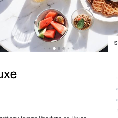
S
uxe