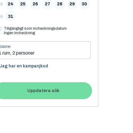
24
25
26
27
28
29
30
35
31
36
Tillgängligt som incheckningsdatum
Ingen incheckning
Gäster
1 rum, 2 personer
Jag har en kampanjkod
Uppdatera sök