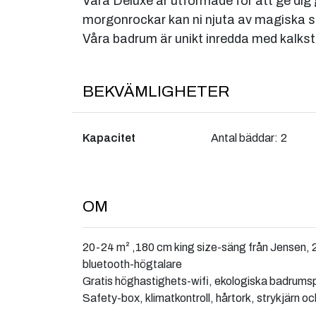
Våra Deluxe är utformade för att ge dig 
morgonrockar kan ni njuta av magiska s
Våra badrum är unikt inredda med kalkst
BEKVÄMLIGHETER
Kapacitet
Antal bäddar:
2
OM
20-24 m² ,180 cm king size-säng från Jensen,
bluetooth-högtalare
Gratis höghastighets-wifi, ekologiska badrumspr
Safety-box, klimatkontroll, hårtork, strykjärn o