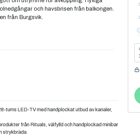
gott om utrymme för avkoppling. I lyxiga
olnedgångar och havsbrisen från balkongen.
en från Burgsvik.
 28-tums LED-TV med handplockat utbud av kanaler,
odukter från Rituals, välfylld och handplockad minibar
ch strykbräda