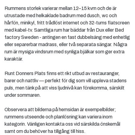
Rummens storlek varierar mellan 12–15 kvm och de är
utrustade med helkaklade badrum med dusch, wc och
hårfön, minikyl, fritt trådlöst internet och 32-tums flatscreen
med kabel-tv. Samtliga rum har bäddar från Dux eller Bed
factory Sweden - antingen en fast dubbelsäng med enhetlig
eller separerbar madrass, eller två separata sängar. Några
rum är mysiga vindsrum med synliga bjälkar som ger extra
karaktär.
Runt Donners Plats finns ett rikt utbud av restauranger,
barer och nattliv — perfekt för dig som vill uppleva stadens
puls, men tänk på att viss ljudnivå kan förekomma, särskilt
under sommaren.
Observera att bilderna på hemsidan är exempelbilder;
rummens utseende och planlösning kan variera inom
kategorin. Vänligen kontakta oss vid särskilda önskemål
samt om du behöver ha tillgång till hiss.