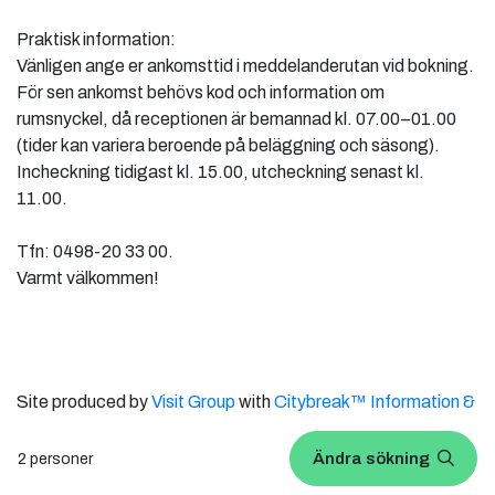
Praktisk information:
Vänligen ange er ankomsttid i meddelanderutan vid bokning.
För sen ankomst behövs kod och information om
rumsnyckel, då receptionen är bemannad kl. 07.00–01.00
(tider kan variera beroende på beläggning och säsong).
Incheckning tidigast kl. 15.00, utcheckning senast kl.
11.00.
Tfn: 0498-20 33 00.
Varmt välkommen!
Site produced by
Visit Group
with
Citybreak™ Information &
Reservation System.
Ändra sökning
2 personer
WEBX CMS