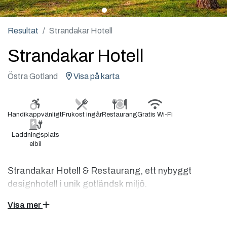
Resultat
Strandakar Hotell
Strandakar Hotell
Östra Gotland
Visa på karta
Handikappvänligt
Frukost ingår
Restaurang
Gratis Wi-Fi
Laddningsplats
elbil
Strandakar Hotell & Restaurang, ett nybyggt
designhotell i unik gotländsk miljö.
Visa mer
Lämna vardagens stress och må gott i lugnet och harmonin
hos oss på Strandakar Hotell & Restaurant. Njut av god