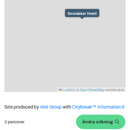
Strandakar Hotell
Leaflet
|
©
OpenStreetMap
contributors
Site produced by
Visit Group
with
Citybreak™ Information &
Reservation System.
Ändra sökning
2 personer
WEBX CMS