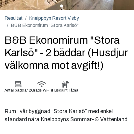
Resultat
Kneippbyn Resort Visby
B&B Ekonomirum "Stora Karlsö"
B&B Ekonomirum "Stora
Karlsö" - 2 bäddar (Husdjur
välkomna mot avgift!)
Antal bäddar 2
Gratis Wi-Fi
Husdjur tillåtna
Rum i vår byggnad ”Stora Karlsö” med enkel