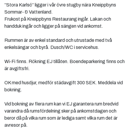
”Stora Karlsö” ligger i vår övre stugby nära Kneippbyns
Sommar- & Vattenland.
Frukost på Kneippbyns Restaurang ingår. Lakan och
handduk ingår och ligger på sängen vid ankomst.
Rummen är av enkel standard och utrustade med två
enkelsängar och byrå. Dusch/WC i servicehus.
Wi-Fi finns. Rökning EJ tillåten. Boendeparkering finns och
är avgiftsfri.
OK med husdjur, medför städavgift 300 SEK. Meddela vid
bokning.
Vid bokning av flera rum kan vi EJ garantera rum bredvid
varandra då rumsfördelning sker på ankomstdagen och
beror då på vilka rum som är lediga samt vilka rum det är
avresor på.