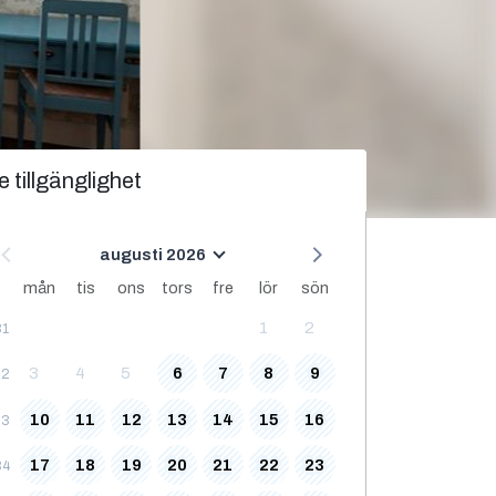
e tillgänglighet
augusti 2026
mån
tis
ons
tors
fre
lör
sön
1
2
31
3
4
5
6
7
8
9
32
10
11
12
13
14
15
16
33
17
18
19
20
21
22
23
34