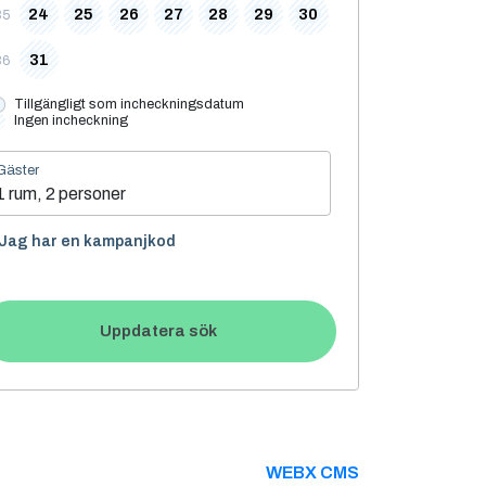
24
25
26
27
28
29
30
35
31
36
Tillgängligt som incheckningsdatum
Ingen incheckning
Gäster
1 rum, 2 personer
Jag har en kampanjkod
Uppdatera sök
WEBX CMS