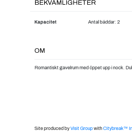
BEKVÄMLIGHETER
Kapacitet
Antal bäddar:
2
OM
Romantiskt gavelrum med öppet upp i nock. D
Site produced by
Visit Group
with
Citybreak™ I