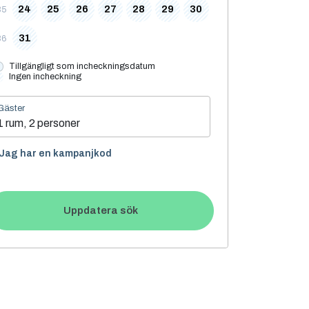
24
25
26
27
28
29
30
35
31
36
Tillgängligt som incheckningsdatum
Ingen incheckning
Gäster
1 rum, 2 personer
Jag har en kampanjkod
Uppdatera sök