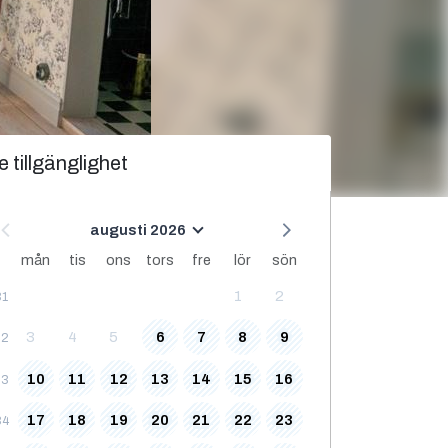
e tillgänglighet
augusti 2026
mån
tis
ons
tors
fre
lör
sön
1
2
31
3
4
5
6
7
8
9
32
10
11
12
13
14
15
16
33
17
18
19
20
21
22
23
34