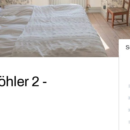
S
öhler 2 -