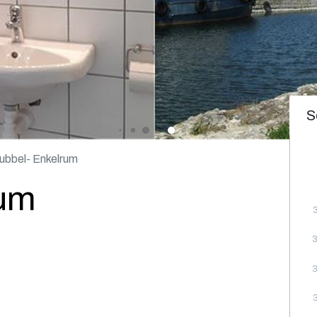
S
ubbel- Enkelrum
rum