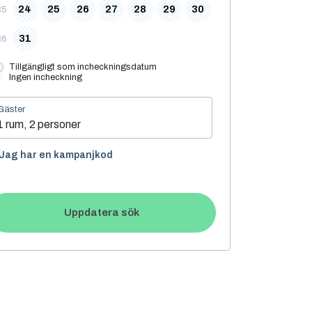
24
25
26
27
28
29
30
35
31
36
Tillgängligt som incheckningsdatum
Ingen incheckning
Gäster
1 rum, 2 personer
Jag har en kampanjkod
Uppdatera sök