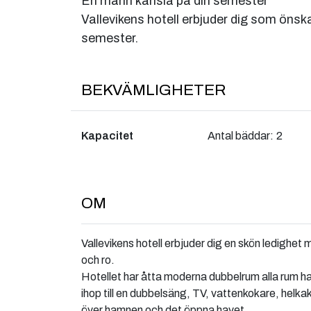
En marin känsla på din semester
Vallevikens hotell erbjuder dig som önsk
semester.
BEKVÄMLIGHETER
Kapacitet
Antal bäddar:
2
OM
Vallevikens hotell erbjuder dig en skön ledighet 
och ro.
Hotellet har åtta moderna dubbelrum alla rum h
ihop till en dubbelsäng, TV, vattenkokare, helka
över hamnen och det öppna havet.