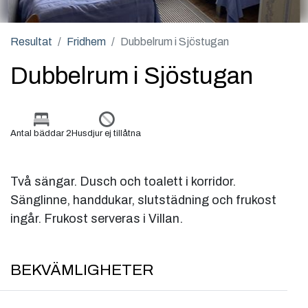
Resultat
Fridhem
Dubbelrum i Sjöstugan
Dubbelrum i Sjöstugan
Antal bäddar 2
Husdjur ej tillåtna
Två sängar. Dusch och toalett i korridor.
Sänglinne, handdukar, slutstädning och frukost
ingår. Frukost serveras i Villan.
BEKVÄMLIGHETER