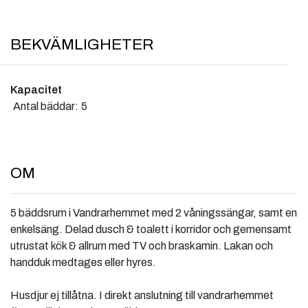
BEKVÄMLIGHETER
Kapacitet
Antal bäddar:
5
OM
5 bäddsrum i Vandrarhemmet med 2 våningssängar, samt en
enkelsäng. Delad dusch & toalett i korridor och gemensamt
utrustat kök & allrum med TV och braskamin. Lakan och
handduk medtages eller hyres.
Husdjur ej tillåtna. I direkt anslutning till vandrarhemmet