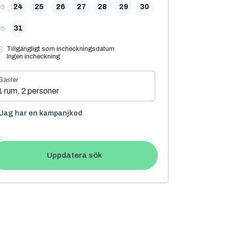
24
25
26
27
28
29
30
35
31
36
Tillgängligt som incheckningsdatum
Ingen incheckning
Gäster
1 rum, 2 personer
Jag har en kampanjkod
Uppdatera sök