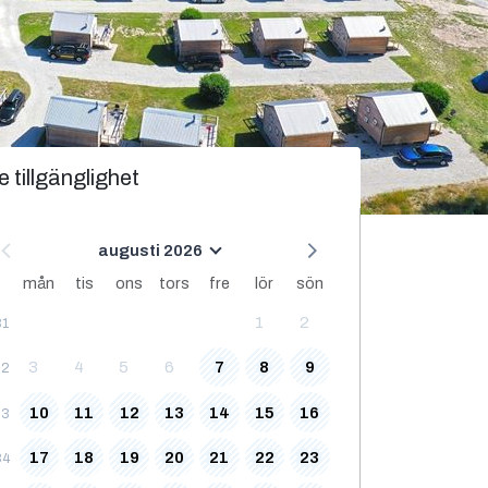
e tillgänglighet
augusti 2026
mån
tis
ons
tors
fre
lör
sön
1
2
31
3
4
5
6
7
8
9
32
10
11
12
13
14
15
16
33
17
18
19
20
21
22
23
34