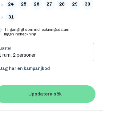
24
25
26
27
28
29
30
35
31
36
Tillgängligt som incheckningsdatum
Ingen incheckning
Gäster
1 rum, 2 personer
Jag har en kampanjkod
Uppdatera sök