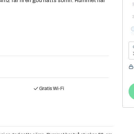
14m2 får ni en god natts sömn. Rummet har
Gratis Wi-Fi