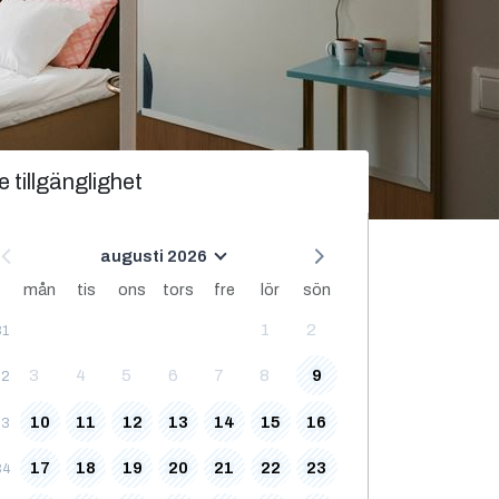
e tillgänglighet
augusti 2026
mån
tis
ons
tors
fre
lör
sön
1
2
31
3
4
5
6
7
8
9
32
10
11
12
13
14
15
16
33
17
18
19
20
21
22
23
34