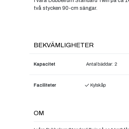
I våra Dubbelrum Standard Twin på ca 
två stycken 90-cm sängar.
BEKVÄMLIGHETER
Kapacitet
Antal bäddar:
2
Faciliteter
Kylskåp
OM