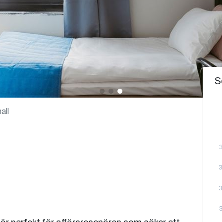
S
all
l