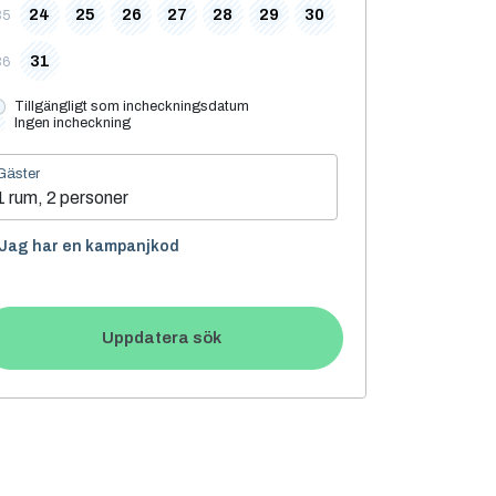
24
25
26
27
28
29
30
35
31
36
Tillgängligt som incheckningsdatum
Ingen incheckning
Gäster
1 rum, 2 personer
Jag har en kampanjkod
Uppdatera sök