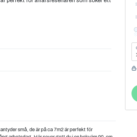
r perfekt för affärsresenären som söker ett
antyder små, de är på ca 7m2 är perfekt för
 lång arbetsdag. Här sover gott du i en bekväm 90-cm