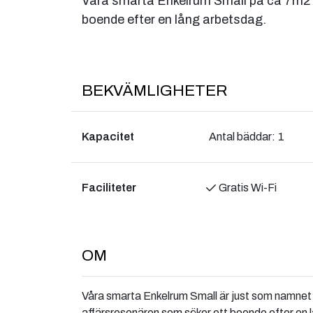
Våra smarta Enkelrum Small på ca 7m2 ä
boende efter en lång arbetsdag.
BEKVÄMLIGHETER
Kapacitet
Antal bäddar:
1
Faciliteter
Gratis Wi-Fi
OM
Våra smarta Enkelrum Small är just som namnet 
affärsresenären som söker ett boende efter en