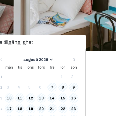
e tillgänglighet
augusti 2026
mån
tis
ons
tors
fre
lör
sön
1
2
31
3
4
5
6
7
8
9
32
10
11
12
13
14
15
16
33
17
18
19
20
21
22
23
34