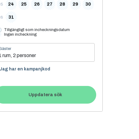
24
25
26
27
28
29
30
35
31
36
Tillgängligt som incheckningsdatum
Ingen incheckning
Gäster
1 rum, 2 personer
Jag har en kampanjkod
Uppdatera sök