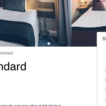
S
tandard
ndard