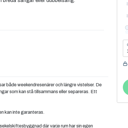
breda sängar eller dubbelsäng.
r både weekendresenärer och längre vistelser. De
ngar som kan stå tillsammans eller separeras. Ett
n kan inte garanteras.
r sekelskiftesbyggnad där varje rum har sin egen