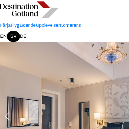
Färja
Flyg
Boende
Upplevelser
Konferens
EN
SV
DE
Change language: