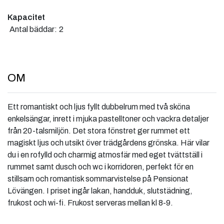
Kapacitet
Antal bäddar:
2
OM
Ett romantiskt och ljus fyllt dubbelrum med två sköna
enkelsängar, inrett i mjuka pastelltoner och vackra detaljer
från 20-talsmiljön. Det stora fönstret ger rummet ett
magiskt ljus och utsikt över trädgårdens grönska. Här vilar
du i en rofylld och charmig atmosfär med eget tvättställ i
rummet samt dusch och wc i korridoren, perfekt för en
stillsam och romantisk sommarvistelse på Pensionat
Lövängen. I priset ingår lakan, handduk, slutstädning,
frukost och wi-fi. Frukost serveras mellan kl 8-9.