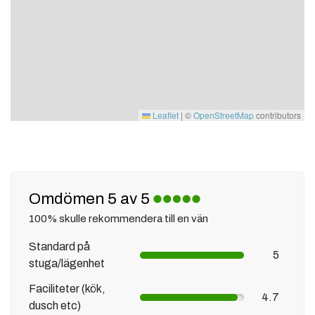
lägenheter. Här ingår inte frukost som standard, men den
kan enkelt läggas till.
Strandlogiet är en plats för ro, närvaro och gotländsk
sommarkänsla – perfekt för både par, familjer och vänner
som vill bo nära stranden och samtidigt ha Ljugarns utbud
Leaflet
|
©
OpenStreetMap
contributors
inom räckhåll.
Varmt välkommen att upptäcka Strandlogiets olika rum och
hitta din favorit inför nästa sommar!
Omdömen 5 av 5
100% skulle rekommendera till en vän
Standard på
5
stuga/lägenhet
Faciliteter (kök,
4.7
dusch etc)