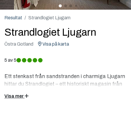
Resultat
Strandlogiet Ljugarn
Strandlogiet Ljugarn
Östra Gotland
Visa på karta
5
av 5
Ett stenkast från sandstranden i charmiga Ljugarn
hittar du Strandlogiet – ett historiskt magasin från
1891 som nu får nytt liv. Här väntar en personlig,
Visa mer
lugn och havsnära vistelse med både avkoppling
och små upplevelser runt hörnet.
Välkommen till Strandlogiet Ljugarn, det anrika
spannmålsmagasinet från 1891 som i över 30 år varit en