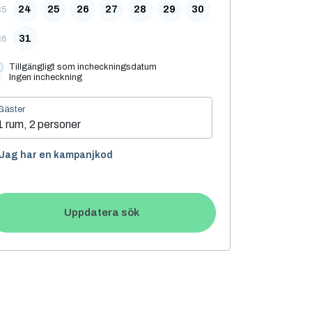
24
25
26
27
28
29
30
35
31
36
Tillgängligt som incheckningsdatum
Ingen incheckning
Gäster
1 rum, 2 personer
Jag har en kampanjkod
Uppdatera sök