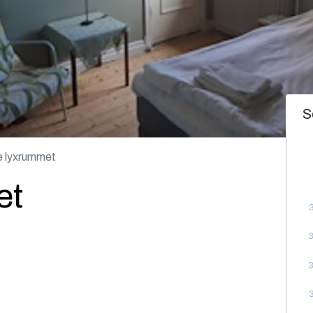
S
e lyxrummet
et