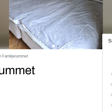
S
n Familjerummet
rummet