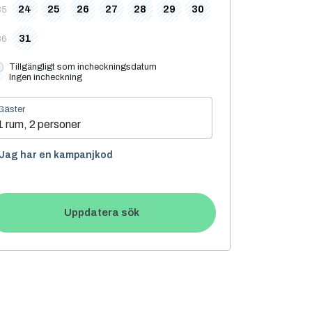
24
25
26
27
28
29
30
35
31
36
Tillgängligt som incheckningsdatum
Ingen incheckning
Gäster
1 rum, 2 personer
Jag har en kampanjkod
Uppdatera sök