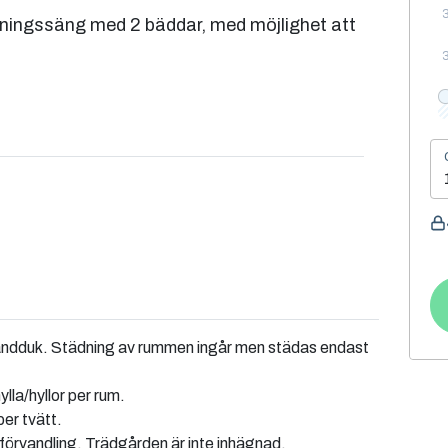
ningssäng med 2 bäddar, med möjlighet att
 handduk. Städning av rummen ingår men städas endast
la/hyllor per rum.
per tvätt.
 förvandling. Trädgården är inte inhägnad.