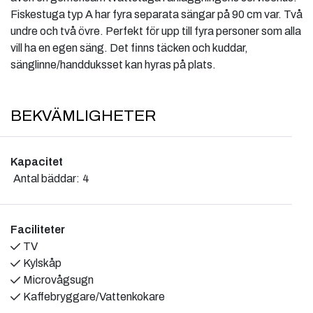
Fiskestuga typ A har fyra separata sängar på 90 cm var. Två
undre och två övre. Perfekt för upp till fyra personer som alla
vill ha en egen säng. Det finns täcken och kuddar,
sänglinne/handduksset kan hyras på plats.
BEKVÄMLIGHETER
Kapacitet
Antal bäddar:
4
Faciliteter
TV
Kylskåp
Microvågsugn
Kaffebryggare/Vattenkokare