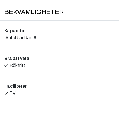
BEKVÄMLIGHETER
Kapacitet
Antal bäddar:
8
Bra att veta
Rökfritt
Faciliteter
TV