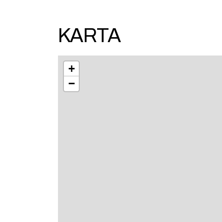
I våra stugor 2, 3 och 4 är husdjur välkomna.
KARTA
+
−