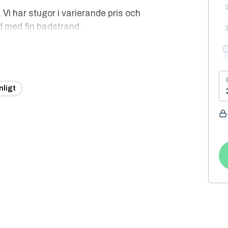
 Vi har stugor i varierande pris och
d med fin badstrand.
fär, Kronholmens golfbana, en av Sveriges
l busshållplats. Under högsommaren har Tofta
nligt
agar.
n till kl. 11.00 avresedagen.
nskas städning kan det ombesörjas efter
får inte användas.
n. För dig som bokar och är ansvarig för stugan