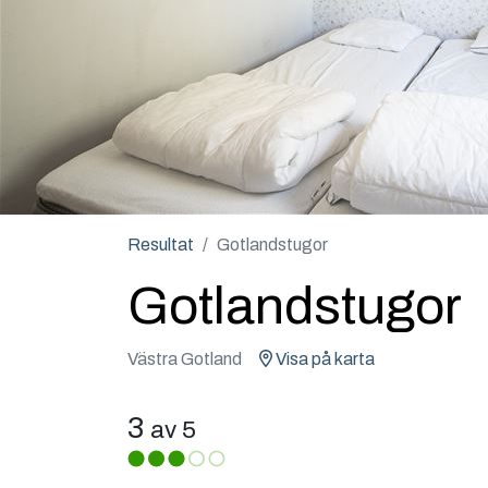
Resultat
Gotlandstugor
Gotlandstugor
Västra Gotland
Visa på karta
3
av 5