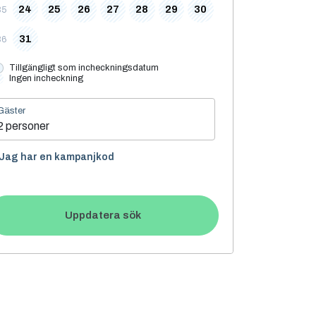
24
25
26
27
28
29
30
35
31
36
Tillgängligt som incheckningsdatum
Ingen incheckning
Gäster
2 personer
Jag har en kampanjkod
Uppdatera sök