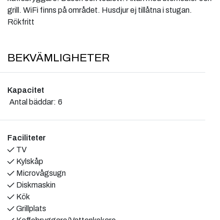
grill. WiFi finns på området. Husdjur ej tillåtna i stugan.
Rökfritt
BEKVÄMLIGHETER
Kapacitet
Antal bäddar:
6
Faciliteter
TV
Kylskåp
Microvågsugn
Diskmaskin
Kök
Grillplats