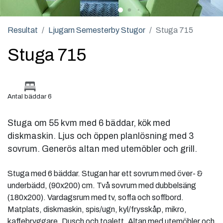
Resultat
Ljugarn Semesterby Stugor
Stuga 715
Stuga 715
Antal bäddar 6
Stuga om 55 kvm med 6 bäddar, kök med
diskmaskin. Ljus och öppen planlösning med 3
sovrum. Generös altan med utemöbler och grill.
Stuga med 6 bäddar. Stugan har ett sovrum med över- &
underbädd, (90x200) cm. Två sovrum med dubbelsäng
(180x200). Vardagsrum med tv, soffa och soffbord.
Matplats, diskmaskin, spis/ugn, kyl/frysskåp, mikro,
kaffebryggare. Dusch och toalett. Altan med utemöbler och