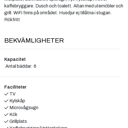
kaffebryggare. Dusch och toalett. Altan med utemöbler och
grill. WiFi finns på området. Husdjur ej tillåtna i stugan.
Rökfritt
BEKVÄMLIGHETER
Kapacitet
Antal bäddar:
6
Faciliteter
TV
Kylskåp
Microvågsugn
Kök
Grillplats