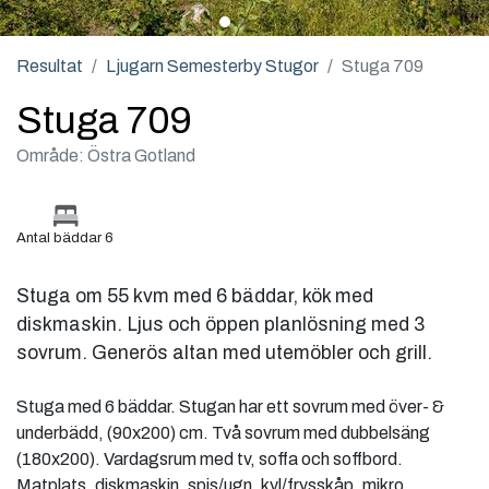
Resultat
Ljugarn Semesterby Stugor
Stuga 709
Stuga 709
Område: Östra Gotland
Antal bäddar 6
Stuga om 55 kvm med 6 bäddar, kök med
diskmaskin. Ljus och öppen planlösning med 3
sovrum. Generös altan med utemöbler och grill.
Stuga med 6 bäddar. Stugan har ett sovrum med över- &
underbädd, (90x200) cm. Två sovrum med dubbelsäng
(180x200). Vardagsrum med tv, soffa och soffbord.
Matplats, diskmaskin, spis/ugn, kyl/frysskåp, mikro,