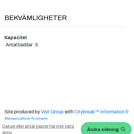
BEKVÄMLIGHETER
Kapacitet
Antal bäddar:
5
Site produced by
Visit Group
with
Citybreak™ Information &
Reservation System.
Datum eller antal gäster har inte valts
Ändra sökning
WEBX CMS
ännu