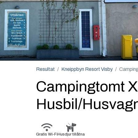
Resultat
Kneippbyn Resort Visby
Campingt
Campingtomt XL
Husbil/Husvagn
Gratis Wi-Fi
Husdjur tillåtna