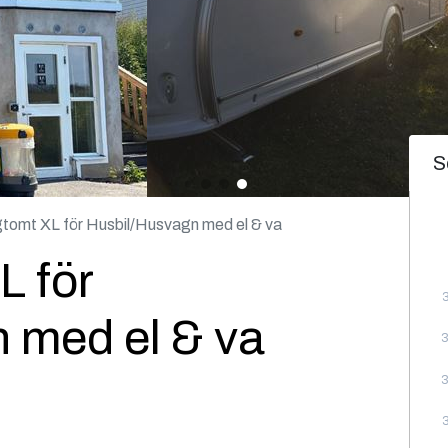
S
omt XL för Husbil/Husvagn med el & va
 för
 med el & va