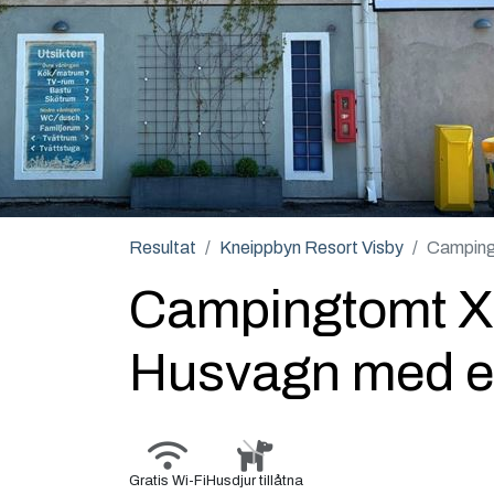
Resultat
Kneippbyn Resort Visby
Campingt
Campingtomt XL
Husvagn med e
Gratis Wi-Fi
Husdjur tillåtna