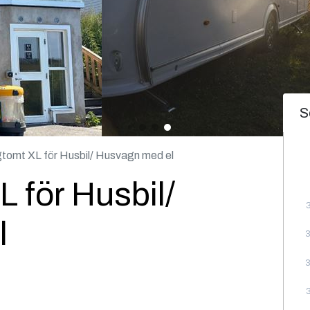
S
omt XL för Husbil/ Husvagn med el
 för Husbil/
l