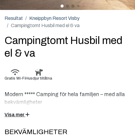
Resultat
Kneippbyn Resort Visby
Campingtomt Husbil med el & va
Campingtomt Husbil med
el & va
Gratis Wi-Fi
Husdjur tillåtna
Modern ***** Camping för hela familjen – med alla
bekvämligheter
Visa mer
Campingtomt med el & VA för husbil – smidigt, modernt och
naturnära
BEKVÄMLIGHETER