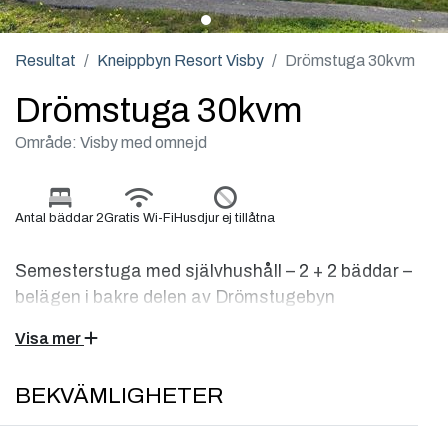
Resultat
Kneippbyn Resort Visby
Drömstuga 30kvm
Drömstuga 30kvm
Område: Visby med omnejd
Antal bäddar 2
Gratis Wi-Fi
Husdjur ej tillåtna
Semesterstuga med självhushåll – 2 + 2 bäddar –
belägen i bakre delen av Drömstugebyn
Visa mer
Drömstugan är på ca 30 kvm med 2 + 2 bäddar och ligger i
den bakre delen av Drömstugebyn – med nära gångavstånd
BEKVÄMLIGHETER
till Kneippbyns Sommar- och Vattenland.
Stugan har hall, badrum med dusch och wc samt ett