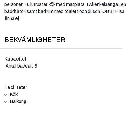
personer. Fullutrustat kök med matplats, två enkelsängar, en
bäddfåtölj samt badrum med toalett och dusch. OBS! Hiss
finns ej.
BEKVÄMLIGHETER
Kapacitet
Antal bäddar:
3
Faciliteter
Kök
Balkong