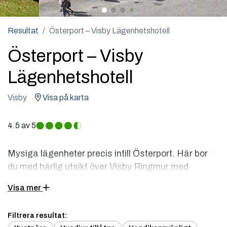
Resultat
Österport – Visby Lägenhetshotell
Österport – Visby
Lägenhetshotell
Visby
Visa på karta
4.5
av 5
Mysiga lägenheter precis intill Österport. Här bor
du med härlig utsikt över Visby Ringmur med
balkong.
Visa mer
De här två lägenheterna ligger precis bredvid Ringmuren vid
Filtrera resultat:
Österport. Om du vill utforska området kan du vandra i