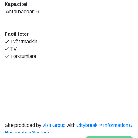
Lht 2 (c:a 70 m2): En trappa. Tre rum och kök. (max 6
Kapacitet
personer) Två sovrum med två 80-sängar. Ett vardagsrum
Antal bäddar:
6
med en bäddsoffa för två personer. Kök och vardagsrum är
öppen planlösning.
Lägenheten är utrustad med badkar med dusch och toalett.
Faciliteter
Tvättmaskin o torktumlare. TV, kök med induktionshäll, ugn,
Tvättmaskin
kyl/frys och diskmaskin. Fullständig köksutrustning.
TV
Spädbarn kan sova i medhavd resesäng eller hos föräldrar.
Torktumlare
Incheckning 15.00. Utcheckning 11.00.
Site produced by
Visit Group
with
Citybreak™ Information &
Reservation System.