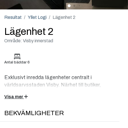
Resultat
Yllet Logi
Lägenhet 2
Lägenhet 2
Område: Visby innerstad
Antal bäddar 6
Exklusivt inredda lägenheter centralt i
världsarvsstaden Visby. Närhet till butiker,
restauranger och havsbad. Lägenheterna är
Visa mer
nybyggda i en delvis medeltida fastighet med
omsorgsfullt utvald inredning och hög
BEKVÄMLIGHETER
köksstandard.