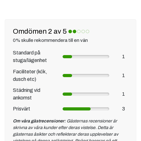
Omdömen 2 av 5
0% skulle rekommendera till en vän
Standard på
1
stuga/lägenhet
Faciliteter (kök,
1
dusch etc)
Städning vid
1
ankomst
Prisvärt
3
Om våra gästrecensioner:
Gästernas recensioner är
skrivna av våra kunder efter deras vistelse. Detta är
gästernas åsikter och reflekterar deras upplevelser av
vistelsen på denna anläggning. Poäng baseras på ett