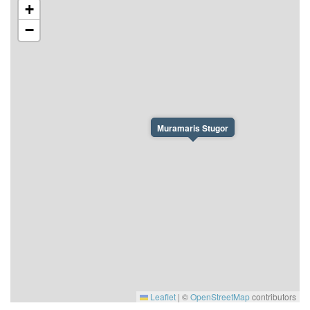
+
−
Muramaris Stugor
Leaflet
|
©
OpenStreetMap
contributors