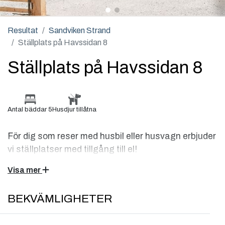
Resultat
Sandviken Strand
Ställplats på Havssidan 8
Ställplats på Havssidan 8
Antal bäddar 5
Husdjur tillåtna
För dig som reser med husbil eller husvagn erbjuder
vi ställplatser med tillgång till el!
Visa mer
Här kan du njuta av semesterbyns fridfulla atmosfär,
samtidigt som du har tillgång till ett bekvämt serviceutbud.
BEKVÄMLIGHETER
Du står 150 meter från havet med utsikt mellan träden och
har nära till servicehus och restaurang. Underlaget är grus
och tomtens storlek är ca 7x12 meter.