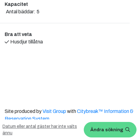
Kapacitet
Antal bäddar:
5
– Elanslutning vid varje ställplats
– Nybyggt servicehus med toaletter och egna duschbås
– Tillgång till gemensamt kök
Bra att veta
– Tvättrum utrustade med tvättmaskin och torktumlare
Husdjur tillåtna
– Faciliteter för gråvattentömning, färskvattentappar och
latrintömning
Site produced by
Visit Group
with
Citybreak™ Information &
Reservation System.
Datum eller antal gäster har inte valts
Ändra sökning
WEBX CMS
ännu