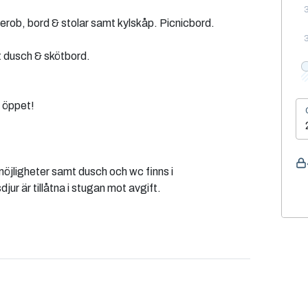
rob, bord & stolar samt kylskåp. Picnicbord.
t dusch & skötbord.
d öppet!
möjligheter samt dusch och wc finns i
ur är tillåtna i stugan mot avgift.