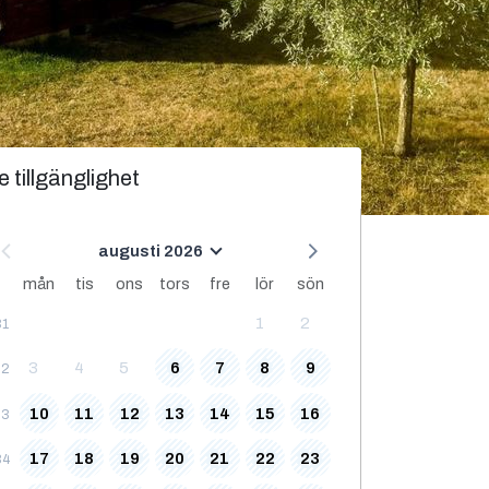
e tillgänglighet
augusti 2026
mån
tis
ons
tors
fre
lör
sön
1
2
31
3
4
5
6
7
8
9
32
10
11
12
13
14
15
16
33
17
18
19
20
21
22
23
34