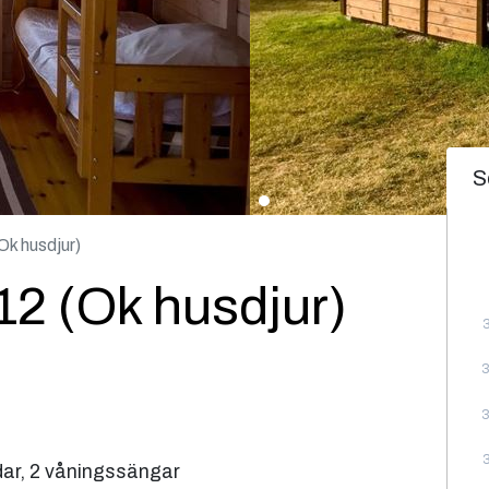
S
k husdjur)
2 (Ok husdjur)
ar, 2 våningssängar