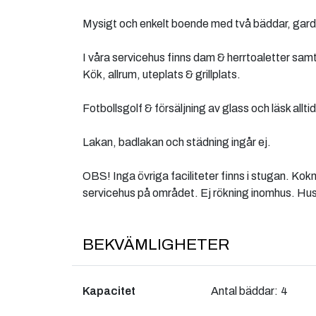
Mysigt och enkelt boende med två bäddar, garde
I våra servicehus finns dam & herrtoaletter sam
Kök, allrum, uteplats & grillplats.
Fotbollsgolf & försäljning av glass och läsk allti
Lakan, badlakan och städning ingår ej.
OBS! Inga övriga faciliteter finns i stugan. Kok
servicehus på området. Ej rökning inomhus. Husdj
BEKVÄMLIGHETER
Kapacitet
Antal bäddar:
4