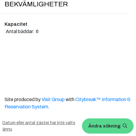
BEKVÄMLIGHETER
Kapacitet
Antal bäddar:
6
Site produced by
Visit Group
with
Citybreak™ Information &
Reservation System.
WEBX CMS
Datum eller antal gäster har inte valts
Ändra sökning
ännu