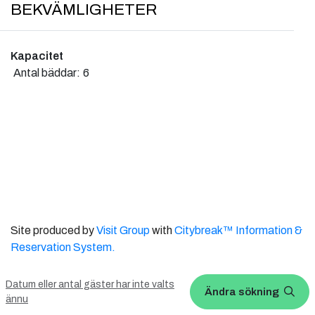
BEKVÄMLIGHETER
Kapacitet
Antal bäddar:
6
Site produced by
Visit Group
with
Citybreak™ Information &
Reservation System.
WEBX CMS
Datum eller antal gäster har inte valts
Ändra sökning
ännu