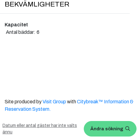
BEKVÄMLIGHETER
Kapacitet
Antal bäddar:
6
Site produced by
Visit Group
with
Citybreak™ Information &
Reservation System.
WEBX CMS
Datum eller antal gäster har inte valts
Ändra sökning
ännu