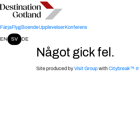
Färja
Flyg
Boende
Upplevelser
Konferens
EN
SV
DE
Change language:
Något gick fel.
Site produced by
Visit Group
with
Citybreak™ I